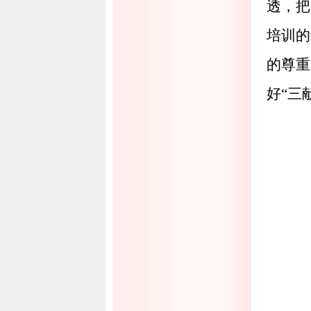
透，把
培训的
的尊重
好
“
三