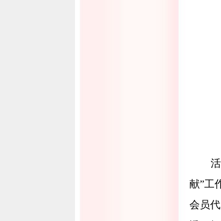
活
献
”
工
会员代