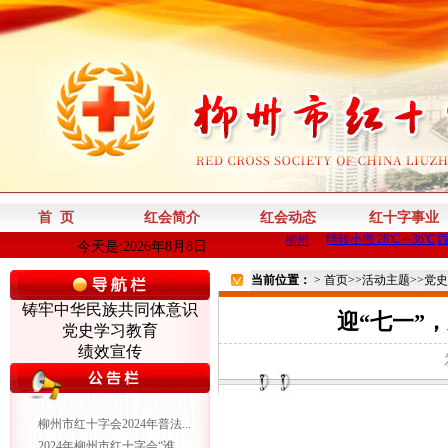
首 页
红会简介
红会动态
红十字事业
今天是:2026年8月8日
当前位置：
>
首页
>>
活动主题
>>
党史
铸牢中华民族共同体意识
迎“七一”
党史学习教育
绩效宣传
柳州市红十字会2024年普法...
2024年柳州市红十字会“谁...