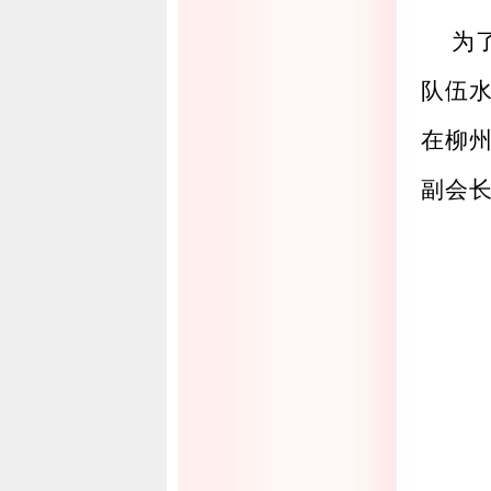
为
队伍
在柳
副会