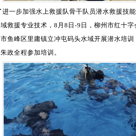
了进一步加强水上救援队骨干队员潜水救援技能
水域救援专业技术，
8
月
8
日
-9
日，柳州市红十字
州市鱼峰区里庸镇立冲屯码头水域开展潜水培训
长朱政全程参加培训。