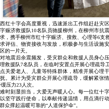
广西红十字会高度重视，迅速派出工作组赶赴灾
字赈济救援队10名队员驰援柳州，在柳州市抗
求，携手柳州市红十字赈济、搜救、心理等6支
需求评估、物资接收与发放，积极参与生活设施
区的一片天。
针对地震后余震频发，受灾群众和救援人员身心
理救援队7名队员，在临时安置点开展心理疏导
重点关爱老人、儿童等特殊群体，精准开展心理
抚。累计为受灾群众开展心理疏导，缓解紧张情
舒缓压力23人次。
危难时刻显担当，大爱无声暖人心。每一位红十
，以坚守践行使命，以奉献传递温情，用点滴行
群众撑起温暖可靠的“人道保护伞”。