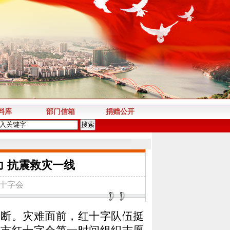
料库
部门信箱
捐赠公开
 抗震救灾一线
十字会
震不断。灾难面前，红十字队伍挺