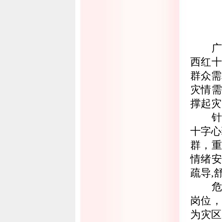
西红十
群众需
灾情
撑起灾
十字心
群，
情绪安
疏导,
岗位
为灾区