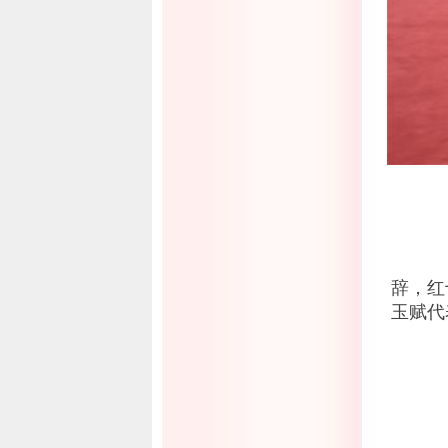
9
大
辞，红
玉赋代